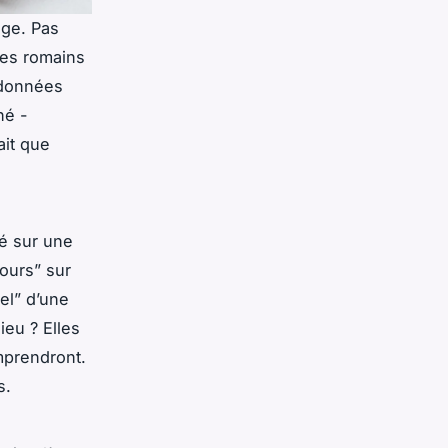
age. Pas
res romains
rdonnées
né -
ait que
é sur une
ours” sur
el” d’une
ieu ? Elles
mprendront.
s.