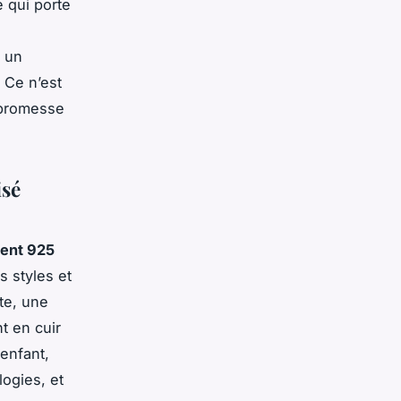
e qui porte
- un
 Ce n’est
 promesse
isé
gent 925
s styles et
te, une
t en cuir
enfant,
logies, et