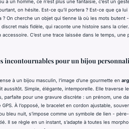
jou à un homme, ce n’est plus une fantaisie, c’est un gest
urtant, on hésite. Est-ce qu’il portera ? Est-ce que ça lui
 ? On cherche un objet qui tienne là où les mots butent 
iscret mais fidèle, qui raconte une histoire sans la crier.
n accessoire. C’est une trace laissée dans le temps, une
es incontournables pour un bijou personnal
nse à un bijou masculin, l’image d’une gourmette en
ar
t aussitôt. Simple, élégante, intemporelle. Elle traverse le
, parfaite pour une gravure discrète : un prénom, une da
GPS. À l’opposé, le bracelet en cordon ajustable, souven
 ou bleu nuit, s’impose comme un symbole de lien - père-
ié. Il se règle en un instant, s’adapte à toutes les morpho