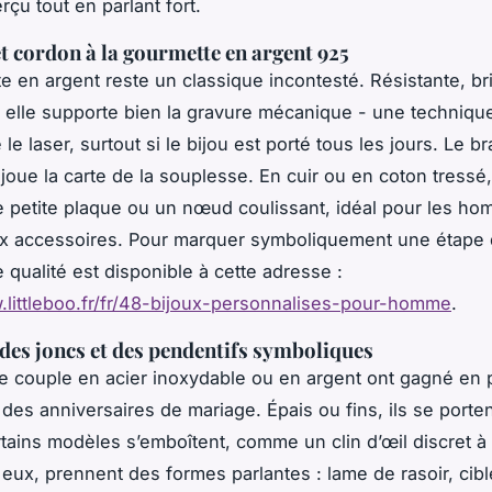
çu tout en parlant fort.
t cordon à la gourmette en argent 925
e en argent reste un classique incontesté. Résistante, bri
, elle supporte bien la gravure mécanique - une techniqu
le laser, surtout si le bijou est porté tous les jours. Le br
 joue la carte de la souplesse. En cuir ou en coton tressé,
e petite plaque ou un nœud coulissant, idéal pour les h
x accessoires. Pour marquer symboliquement une étape 
 qualité est disponible à cette adresse :
.littleboo.fr/fr/48-bijoux-personnalises-pour-homme
.
 des joncs et des pendentifs symboliques
e couple en acier inoxydable ou en argent ont gagné en p
 des anniversaires de mariage. Épais ou fins, ils se porte
tains modèles s’emboîtent, comme un clin d’œil discret à 
 eux, prennent des formes parlantes : lame de rasoir, cibl