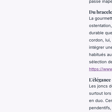
passe inaper
Du bracele
La gourmett
ostentation
durable que 
cordon, lui,
intégrer un
habitués au
sélection de
https://www
L'élégance
Les joncs d
surtout lors
en duo. Cer
pendentifs,