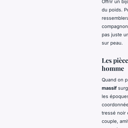
Offrir un bi
du poids. Po
ressemblera
compagnon d
pas juste u
sur peau.
Les pièc
homme
Quand on pe
massif
surgi
les époques
coordonnée 
tressé noir
couple, amit