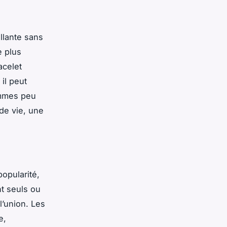
llante sans
e plus
acelet
 il peut
ommes peu
de vie, une
opularité,
nt seuls ou
l’union. Les
e,