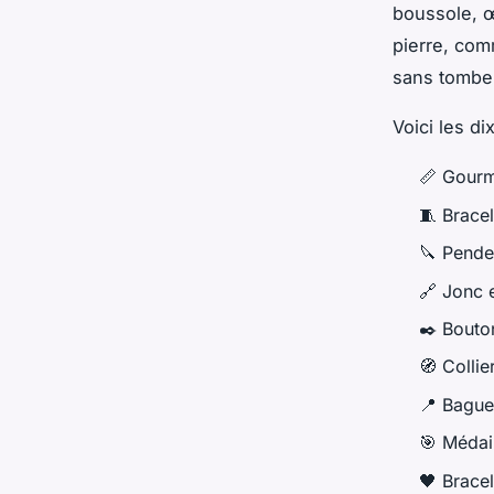
boussole, œ
pierre, com
sans tomber
Voici les di
📏 Gourm
🧵 Bracel
🔪 Pende
🔗 Jonc 
✒️ Bouto
🧭 Colli
📍 Bagu
🎯 Médail
🖤 Bracel