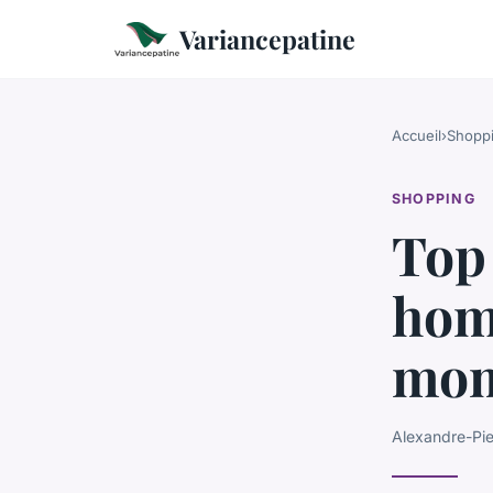
Variancepatine
Accueil
›
Shopp
SHOPPING
Top 
hom
mom
Alexandre-Pie