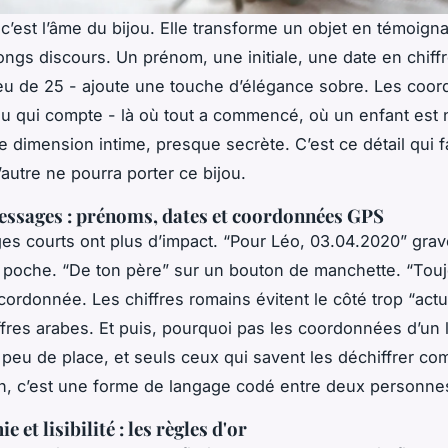
 c’est l’âme du bijou. Elle transforme un objet en témoign
ongs discours. Un prénom, une initiale, une date en chiff
eu de 25 - ajoute une touche d’élégance sobre. Les coo
eu qui compte - là où tout a commencé, où un enfant est 
 dimension intime, presque secrète. C’est ce détail qui f
autre ne pourra porter ce bijou.
essages : prénoms, dates et coordonnées GPS
s courts ont plus d’impact. “Pour Léo, 03.04.2020” grav
 poche. “De ton père” sur un bouton de manchette. “Touj
ordonnée. Les chiffres romains évitent le côté trop “actu
ffres arabes. Et puis, pourquoi pas les coordonnées d’un l
 peu de place, et seuls ceux qui savent les déchiffrer co
n, c’est une forme de langage codé entre deux personne
 et lisibilité : les règles d'or