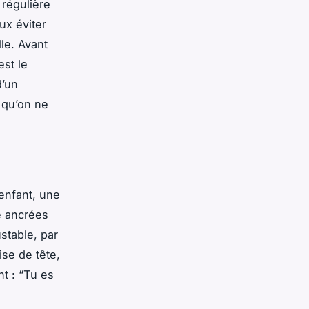
 régulière
eux éviter
lle. Avant
est le
d’un
t qu’on ne
enfant, une
e ancrées
stable, par
ise de tête,
t : “Tu es