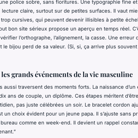
une police sobre, sans fioritures. Une typographie fine et
 lecture claire, surtout sur de petites surfaces. Il vaut mi
 trop cursives, qui peuvent devenir illisibles à petite éche
 tout bon site sérieux propose un aperçu en temps réel. C’
érifier l’orthographe, l’alignement, la casse. Une erreur 
t le bijou perd de sa valeur. (Si, si, ça arrive plus souven
les grands événements de la vie masculine
aussi traversent des moments forts. La naissance d’un 
dix ans de couple, un diplôme. Ces étapes méritent d’êtr
tidien, pas juste célébrées un soir. Le bracelet cordon aju
t un choix évident pour un jeune papa. Il s’ajuste sans pr
 bureau comme en week-end. Il devient un rappel constan
enant.”