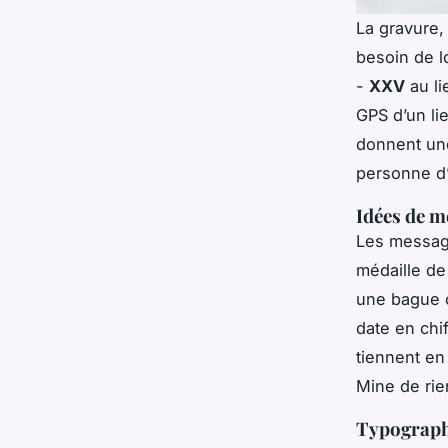
La gravure,
besoin de l
-
XXV
au li
GPS d’un li
donnent une
personne d’
Idées de m
Les message
médaille de
une bague c
date en chi
tiennent en
Mine de rie
Typographie