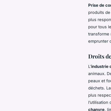
Prise de co
produits de
plus respon
pour tous l
transforme 
emprunter d
Droits d
L’
industrie 
animaux. De
peaux et fo
déchets. L
plus respec
l’utilisatio
chanvre
, li