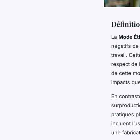
Définiti
La
Mode Ét
négatifs de
travail. Cet
respect de 
de cette mo
impacts que 
En contrast
surproducti
pratiques 
incluent l’u
une fabrica