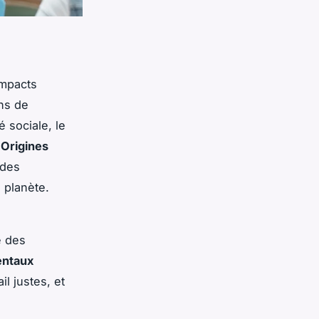
impacts
ons de
é sociale, le
.
Origines
 des
e planète.
e des
entaux
l justes, et