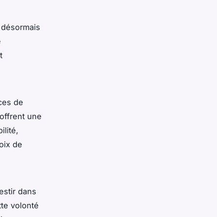
t désormais
e
t
nces de
offrent une
lité,
hoix de
estir dans
tte volonté