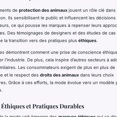
ments de
protection des animaux
jouent un rôle clé dans 
on. Ils sensibilisent le public et influencent les décisions
urs, ce qui pousse les marques à repenser leurs appro
lles. Des témoignages de designers et des études de cas 
e la transition vers des pratiques plus
éthiques
.
ives démontrent comment une prise de conscience éthiqu
r l’industrie. De plus, cela inspire d’autres secteurs à a
imilaires. Les consommateurs exigent de plus en plus de
e et le respect des
droits des animaux
dans leurs choix
res. Grâce à ces efforts, la mode évolue vers un modèle p
e.
Éthiques et Pratiques Durables
 de la mode voit émerger des
marques éthiques
qui se dis