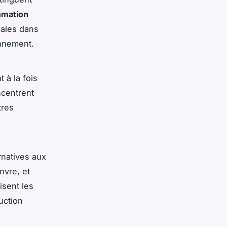
mation
iales dans
onnement.
 à la fois
ncentrent
tres
rnatives aux
nvre, et
isent les
uction