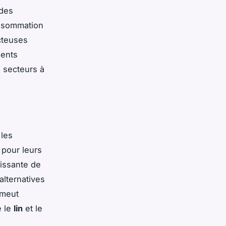
 des
onsommation
cteuses
ments
s secteurs à
 les
pour leurs
oissante de
alternatives
omeut
e le
lin
et le