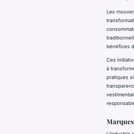
Les mouve
transformati
consommate
traditionne
bénéfices d
Ces initiat
à transforme
pratiques s
transparenc
vestimentai
responsabl
Marques 
L’industrie