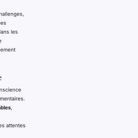
hallenges,
les
dans les
e
blement
e
onscience
imentaires.
ables
,
es attentes