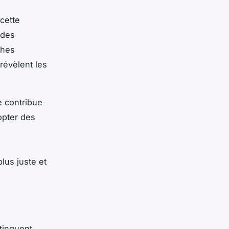
cette
 des
ches
révèlent les
e contribue
dopter des
lus juste et
tinguent