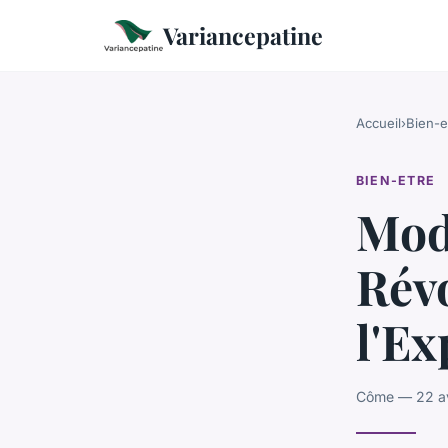
Variancepatine
Accueil
›
Bien-e
BIEN-ETRE
Mod
Rév
l'Ex
Côme — 22 avr