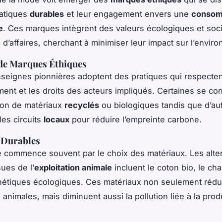
ratiques
durables
et leur engagement envers une
consom
e
. Ces marques intègrent des valeurs écologiques et soc
 d’affaires, cherchant à minimiser leur impact sur l’envir
de Marques Éthiques
seignes pionnières adoptent des pratiques qui respectent
ment et les droits des acteurs impliqués. Certaines se co
ation de matériaux
recyclés
ou biologiques tandis que d’au
 les circuits
locaux
pour réduire l’empreinte carbone.
 Durables
té commence souvent par le choix des matériaux. Les alte
ues de l’
exploitation animale
incluent le coton bio, le cha
hétiques écologiques. Ces matériaux non seulement rédu
 animales, mais diminuent aussi la pollution liée à la prod