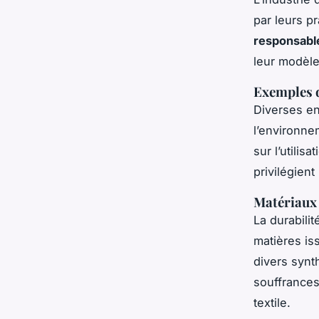
par leurs p
responsabl
leur modèle
Exemples 
Diverses en
l’environne
sur l’utilis
privilégient
Matériaux
La durabili
matières iss
divers synt
souffrances
textile.